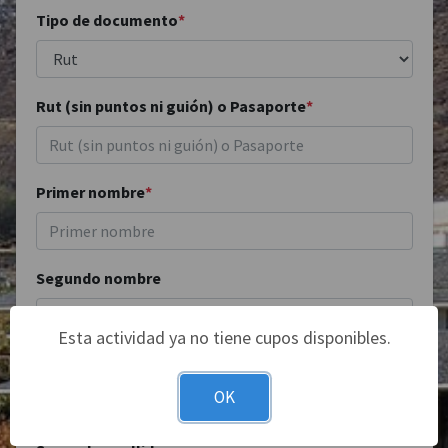
Tipo de documento
*
Rut (sin puntos ni guión) o Pasaporte
*
Primer nombre
*
Segundo nombre
Esta actividad ya no tiene cupos disponibles.
Primer apellido
*
OK