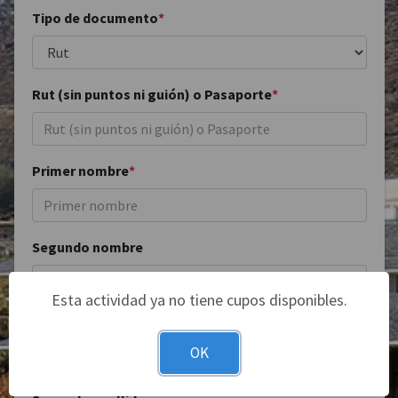
Tipo de documento
*
Rut (sin puntos ni guión) o Pasaporte
*
Primer nombre
*
Segundo nombre
Esta actividad ya no tiene cupos disponibles.
Primer apellido
*
OK