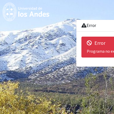
Error
Error
Programa no ex