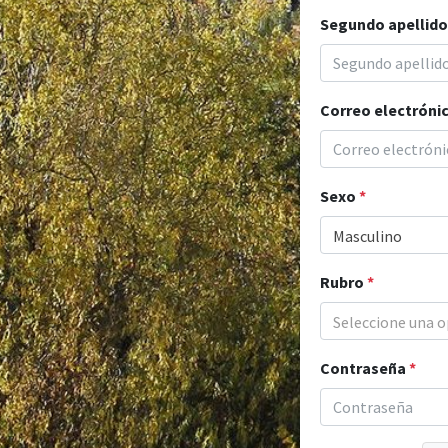
Segundo apellid
Correo electróni
Sexo
*
Masculino
Rubro
*
Seleccione una o
Contraseña
*