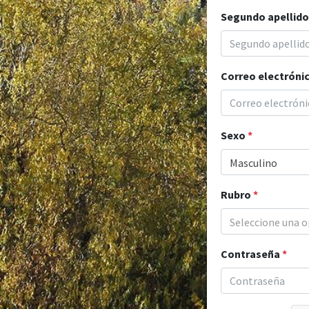
Segundo apellid
Correo electróni
Sexo
*
Masculino
Rubro
*
Seleccione una o
Contraseña
*